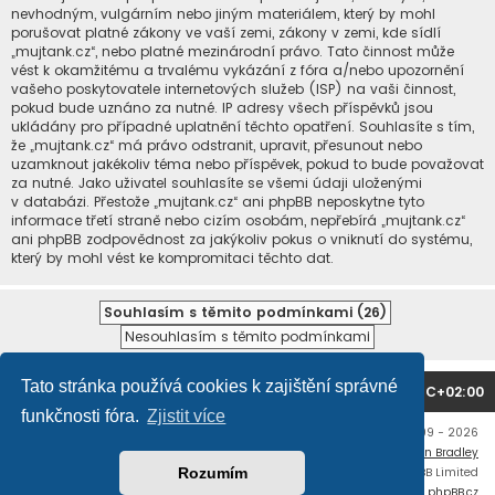
nevhodným, vulgárním nebo jiným materiálem, který by mohl
porušovat platné zákony ve vaší zemi, zákony v zemi, kde sídlí
„mujtank.cz“, nebo platné mezinárodní právo. Tato činnost může
vést k okamžitému a trvalému vykázání z fóra a/nebo upozornění
vašeho poskytovatele internetových služeb (ISP) na vaši činnost,
pokud bude uznáno za nutné. IP adresy všech příspěvků jsou
ukládány pro případné uplatnění těchto opatření. Souhlasíte s tím,
že „mujtank.cz“ má právo odstranit, upravit, přesunout nebo
uzamknout jakékoliv téma nebo příspěvek, pokud to bude považovat
za nutné. Jako uživatel souhlasíte se všemi údaji uloženými
v databázi. Přestože „mujtank.cz“ ani phpBB neposkytne tyto
informace třetí straně nebo cizím osobám, nepřebírá „mujtank.cz“
ani phpBB zodpovědnost za jakýkoliv pokus o vniknutí do systému,
který by mohl vést ke kompromitaci těchto dat.
Tato stránka používá cookies k zajištění správné
Domů
Obsah fóra
Všechny časy jsou v
UTC+02:00
funkčnosti fóra.
Zjistit více
Copyright © mujtank.cz 2009 - 2026
Flat Style by
Ian Bradley
Rozumím
Založeno na
phpBB
® Forum Software © phpBB Limited
Český překlad –
phpBB.cz