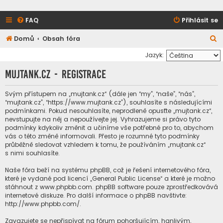
FAQ
Přihlásit se
H
Domů
Obsah fóra
l
Jazyk:
e
mujtank.cz - Registrace
d
a
Svým přístupem na „mujtank.cz“ (dále jen “my”, “naše”, “nás”,
“mujtank.cz”, “https://www.mujtank.cz”), souhlasíte s následujícími
t
podmínkami. Pokud nesouhlasíte, neprodleně opusťte „mujtank.cz“,
nevstupujte na něj a nepoužívejte jej. Vyhrazujeme si právo tyto
podmínky kdykoliv změnit a učiníme vše potřebné pro to, abychom
vás o této změně informovali. Přesto je rozumné tyto podmínky
průběžně sledovat vzhledem k tomu, že používáním „mujtank.cz“
s nimi souhlasíte.
Naše fóra beží na systému phpBB, což je řešení internetového fóra,
které je vydané pod licencí „
General Public License
“ a které je možno
stáhnout z
www.phpbb.com
. phpBB software pouze zprostředkovává
internetové diskuze. Pro další informace o phpBB navštivte:
http://www.phpbb.com/
.
Zavazujete se nepřispívat na fórum pohoršujícím, hanlivým,