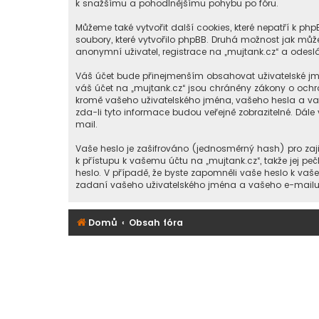
k snažšímu a pohodlnějšímu pohybu po fóru.
Můžeme také vytvořit další cookies, které nepatří k p
soubory, které vytvořilo phpBB. Druhá možnost jak m
anonymní uživatel, registrace na „mujtank.cz“ a odeslán
Váš účet bude přinejmenším obsahovat uživatelské jmé
váš účet na „mujtank.cz“ jsou chráněny zákony o ochra
kromě vašeho uživatelského jména, vašeho hesla a vaš
zda-li tyto informace budou veřejně zobrazitelné. D
mail.
Vaše heslo je zašifrováno (jednosměrný hash) pro zaji
k přístupu k vašemu účtu na „mujtank.cz“, takže jej pe
heslo. V případě, že byste zapomněli vaše heslo k va
zadaní vašeho uživatelského jména a vašeho e-mailu, 
Domů
Obsah fóra