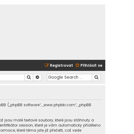
Registrovat
Přihlásit se
Hledat
Pokročilé hledání
 phpBB („phpBB software“, „www.phpbb.com“, „phpBB
 jsou malé textové soubory, které jsou stáhnuty a
tifikátor session, které je vám automaticky přiděleno
rmace, které téma jste již přečetli, což vede