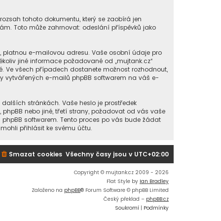
 rozsah tohoto dokumentu, který se zaobírá jen
ám. Toto může zahrnovat: odeslání příspěvků jako
í, platnou e-mailovou adresu. Vaše osobní údaje pro
kékoliv jiné informace požadované od „mujtank.cz“
né. Ve všech případech dostanete možnost rozhodnout,
cky vytvářených e-mailů phpBB softwarem na váš e-
 dalších stránkách. Vaše heslo je prostředek
, phpBB nebo jiné, třetí strany, požadovat od vás vaše
ou phpBB softwarem. Tento proces po vás bude žádat
ohli přihlásit ke svému účtu.
Smazat cookies
Všechny časy jsou v
UTC+02:00
Copyright © mujtank.cz 2009 - 2026
Flat Style by
Ian Bradley
Založeno na
phpBB
® Forum Software © phpBB Limited
Český překlad –
phpBB.cz
Soukromí
|
Podmínky