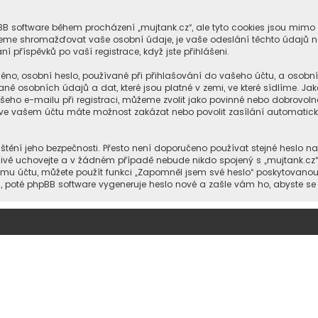
hpBB software během procházení „mujtank.cz“, ale tyto cookies jsou mimo
ůžeme shromažďovat vaše osobní údaje, je vaše odeslání těchto údajů n
í příspěvků po vaší registrace, když jste přihlášeni.
no, osobní heslo, používané při přihlašování do vašeho účtu, a osobn
ně osobních údajů a dat, které jsou platné v zemi, ve které sídlíme. Ja
eho e-mailu při registraci, můžeme zvolit jako povinné nebo dobrovol
ále ve vašem účtu máte možnost zakázat nebo povolit zasílání automati
štění jeho bezpečnosti. Přesto není doporučeno používat stejné heslo na
člivě uchovejte a v žádném případě nebude nikdo spojený s „mujtank.cz“
šemu účtu, můžete použít funkci „Zapomněl jsem své heslo“ poskytovan
poté phpBB software vygeneruje heslo nové a zašle vám ho, abyste se m