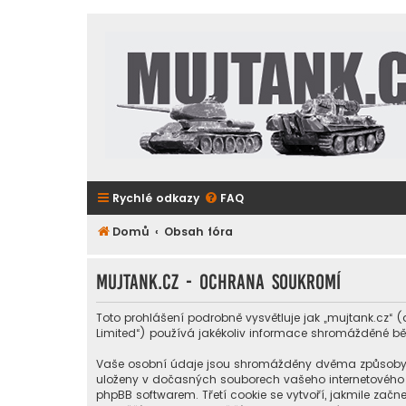
Rychlé odkazy
FAQ
Domů
Obsah fóra
mujtank.cz - Ochrana soukromí
Toto prohlášení podrobně vysvětluje jak „mujtank.cz“ (
Limited“) používá jakékoliv informace shromážděné b
Vaše osobní údaje jsou shromážděny dvěma způsoby. Prv
uloženy v dočasných souborech vašeho internetového pr
phpBB softwarem. Třetí cookie se vytvoří, jakmile začne