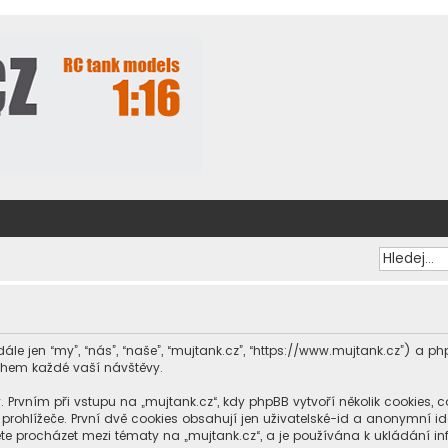
dále jen “my”, “nás”, “naše”, “mujtank.cz”, “https://www.mujtank.cz”) a
ěhem každé vaší návštěvy.
ním při vstupu na „mujtank.cz“, kdy phpBB vytvoří několik cookies, což
ohlížeče. První dvě cookies obsahují jen uživatelské-id a anonymní iden
te procházet mezi tématy na „mujtank.cz“, a je používána k ukládání info