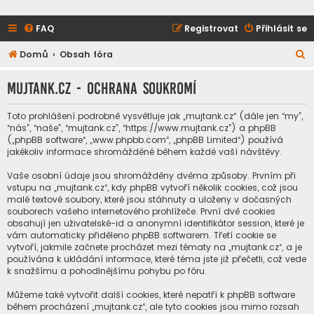
FAQ
Registrovat
Přihlásit se
H
Domů
Obsah fóra
l
mujtank.cz - Ochrana soukromí
e
d
Toto prohlášení podrobně vysvětluje jak „mujtank.cz“ (dále jen “my”,
a
“nás”, “naše”, “mujtank.cz”, “https://www.mujtank.cz”) a phpBB
(„phpBB software“, „www.phpbb.com“, „phpBB Limited“) používá
t
jakékoliv informace shromážděné během každé vaší návštěvy.
Vaše osobní údaje jsou shromážděny dvěma způsoby. Prvním při
vstupu na „mujtank.cz“, kdy phpBB vytvoří několik cookies, což jsou
malé textové soubory, které jsou stáhnuty a uloženy v dočasných
souborech vašeho internetového prohlížeče. První dvě cookies
obsahují jen uživatelské-id a anonymní identifikátor session, které je
vám automaticky přiděleno phpBB softwarem. Třetí cookie se
vytvoří, jakmile začnete procházet mezi tématy na „mujtank.cz“, a je
používána k ukládání informace, které téma jste již přečetli, což vede
k snažšímu a pohodlnějšímu pohybu po fóru.
Můžeme také vytvořit další cookies, které nepatří k phpBB software
během procházení „mujtank.cz“, ale tyto cookies jsou mimo rozsah