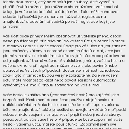
tohoto dokumentu, který se zaobírá jen soubory, které vytvořilo
phpBB. Druhá možnost jak můžeme shromažďovat vaše osobní
údaje, je vaše odeslání těchto údajů nám. Toto může zahrnovat:
odeslání příspěvků jako anonymní uživatel, registrace na
„mujtank.cz“ a odeslání příspěvků po vaší registrace, když jste
přihlášeni.
Váš účet bude přinejmenším obsahovat uživatelské jméno, osobní
heslo, používané při přihlašování do vašeho účtu, a osobní, platnou
e-mailovou adresu. Vaše osobní údaje pro váš účet na „mujtank.cz“
jsou chráněny zákony o ochraně osobních údajů a dat, které jsou
platné v zemi, ve které sídlíme. Jakékoliv jiné informace požadované
od „mujtank.cz“ kromě vašeho uživatelského jména, vašeho hesla a
vašeho e-mailu při registraci, můžeme zvolit jako povinné nebo
dobrovolné. Ve všech případech dostanete možnost rozhodnout,
zda-li tyto informace budou veřejně zobrazitelné. Dále ve vašem
účtu máte možnost zakázat nebo povolit zasílání automaticky
vytvářených e-mailů phpBB softwarem na váš e-mail.
Vaše heslo je zašifrováno (jednosměrný hash) pro zajištění jeho
bezpečnosti. Přesto není doporučeno používat stejné heslo na
dalších stránkách. Vaše heslo je prostředek k přístupu k vašemu
účtu na „mujtank.cz“, takže jej pečlivě uchovejte a v žádném případě
nebude nikdo spojený s „mujtank.cz“, phpBB nebo jiné, třetí strany,
požadovat od vás vaše heslo. V případě, že byste zapomněli vaše
heslo k vašemu účtu, můžete použít funkci „Zapomněl jsem své