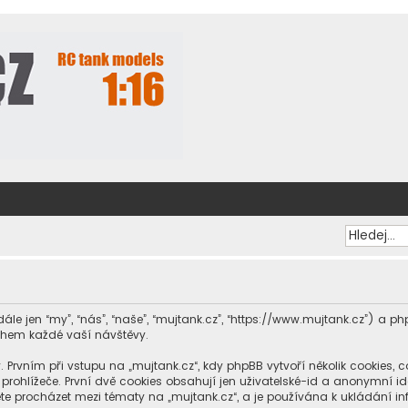
dále jen “my”, “nás”, “naše”, “mujtank.cz”, “https://www.mujtank.cz”) a
ěhem každé vaší návštěvy.
ním při vstupu na „mujtank.cz“, kdy phpBB vytvoří několik cookies, což
ohlížeče. První dvě cookies obsahují jen uživatelské-id a anonymní iden
te procházet mezi tématy na „mujtank.cz“, a je používána k ukládání info