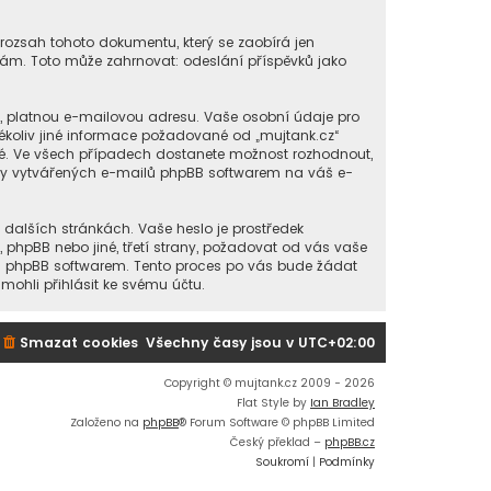
 rozsah tohoto dokumentu, který se zaobírá jen
ám. Toto může zahrnovat: odeslání příspěvků jako
í, platnou e-mailovou adresu. Vaše osobní údaje pro
kékoliv jiné informace požadované od „mujtank.cz“
né. Ve všech případech dostanete možnost rozhodnout,
cky vytvářených e-mailů phpBB softwarem na váš e-
 dalších stránkách. Vaše heslo je prostředek
, phpBB nebo jiné, třetí strany, požadovat od vás vaše
ou phpBB softwarem. Tento proces po vás bude žádat
ohli přihlásit ke svému účtu.
Smazat cookies
Všechny časy jsou v
UTC+02:00
Copyright © mujtank.cz 2009 - 2026
Flat Style by
Ian Bradley
Založeno na
phpBB
® Forum Software © phpBB Limited
Český překlad –
phpBB.cz
Soukromí
|
Podmínky