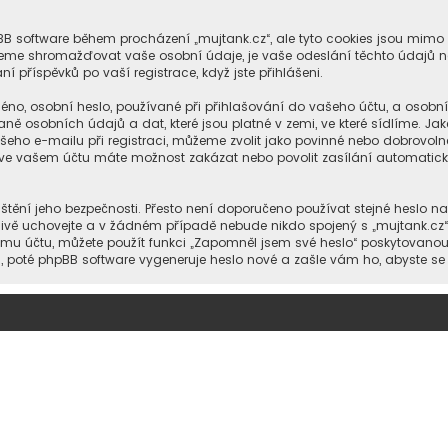
hpBB software během procházení „mujtank.cz“, ale tyto cookies jsou mimo
ůžeme shromažďovat vaše osobní údaje, je vaše odeslání těchto údajů n
í příspěvků po vaší registrace, když jste přihlášeni.
no, osobní heslo, používané při přihlašování do vašeho účtu, a osobn
ně osobních údajů a dat, které jsou platné v zemi, ve které sídlíme. Ja
eho e-mailu při registraci, můžeme zvolit jako povinné nebo dobrovol
ále ve vašem účtu máte možnost zakázat nebo povolit zasílání automati
štění jeho bezpečnosti. Přesto není doporučeno používat stejné heslo na
člivě uchovejte a v žádném případě nebude nikdo spojený s „mujtank.cz“
šemu účtu, můžete použít funkci „Zapomněl jsem své heslo“ poskytovan
poté phpBB software vygeneruje heslo nové a zašle vám ho, abyste se m