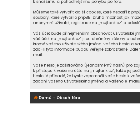
k snažšímu a pohodlnějšímu pohybu po fóru.
Můžeme také vytvořit další cookies, které nepatří k p
soubory, které vytvořilo phpBB. Druhá možnost jak m
anonymní uživatel, registrace na „mujtank.cz“ a odeslán
Váš účet bude přinejmenším obsahovat uživatelské jmé
váš účet na „mujtank.cz“ jsou chráněny zákony o ochra
kromě vašeho uživatelského jména, vašeho hesla a vaš
zda-li tyto informace budou veřejně zobrazitelné. D
mail.
Vaše heslo je zašifrováno (jednosměrný hash) pro zaji
k přístupu k vašemu účtu na „mujtank.cz“, takže jej pe
heslo. V případě, že byste zapomněli vaše heslo k va
zadaní vašeho uživatelského jména a vašeho e-mailu, 
Domů
Obsah fóra