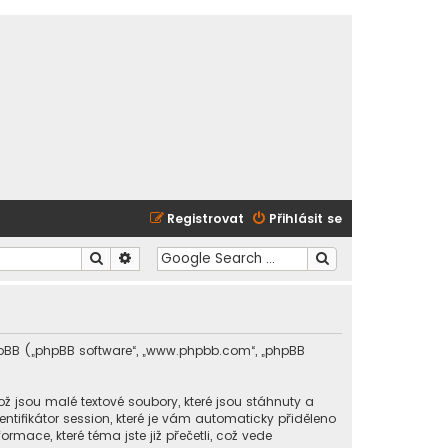
Registrovat
Přihlásit se
Hledat
Pokročilé hledání
 phpBB („phpBB software“, „www.phpbb.com“, „phpBB
 jsou malé textové soubory, které jsou stáhnuty a
tifikátor session, které je vám automaticky přiděleno
rmace, které téma jste již přečetli, což vede