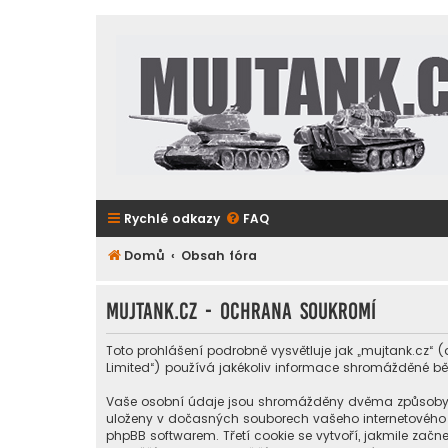
Rychlé odkazy
FAQ
Domů
Obsah fóra
mujtank.cz - Ochrana soukromí
Toto prohlášení podrobně vysvětluje jak „mujtank.cz“ (
Limited“) používá jakékoliv informace shromážděné b
Vaše osobní údaje jsou shromážděny dvěma způsoby. Prv
uloženy v dočasných souborech vašeho internetového pr
phpBB softwarem. Třetí cookie se vytvoří, jakmile začne