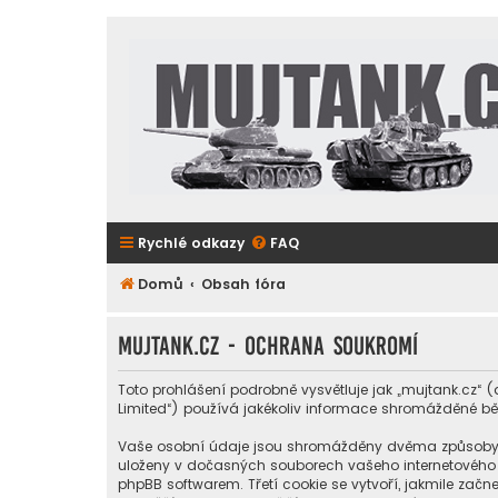
Rychlé odkazy
FAQ
Domů
Obsah fóra
mujtank.cz - Ochrana soukromí
Toto prohlášení podrobně vysvětluje jak „mujtank.cz“ (
Limited“) používá jakékoliv informace shromážděné b
Vaše osobní údaje jsou shromážděny dvěma způsoby. Prv
uloženy v dočasných souborech vašeho internetového pr
phpBB softwarem. Třetí cookie se vytvoří, jakmile začne