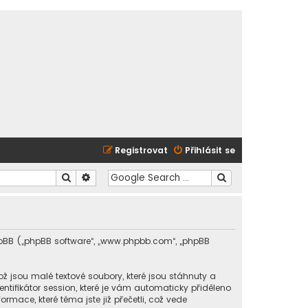
Registrovat
Přihlásit se
Hledat
Pokročilé hledání
 phpBB („phpBB software“, „www.phpbb.com“, „phpBB
 jsou malé textové soubory, které jsou stáhnuty a
tifikátor session, které je vám automaticky přiděleno
rmace, které téma jste již přečetli, což vede