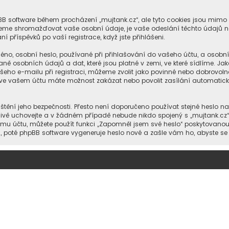
hpBB software během procházení „mujtank.cz“, ale tyto cookies jsou mimo
ůžeme shromažďovat vaše osobní údaje, je vaše odeslání těchto údajů n
í příspěvků po vaší registrace, když jste přihlášeni.
no, osobní heslo, používané při přihlašování do vašeho účtu, a osobn
ně osobních údajů a dat, které jsou platné v zemi, ve které sídlíme. Ja
eho e-mailu při registraci, můžeme zvolit jako povinné nebo dobrovol
ále ve vašem účtu máte možnost zakázat nebo povolit zasílání automati
štění jeho bezpečnosti. Přesto není doporučeno používat stejné heslo na
člivě uchovejte a v žádném případě nebude nikdo spojený s „mujtank.cz“
šemu účtu, můžete použít funkci „Zapomněl jsem své heslo“ poskytovan
poté phpBB software vygeneruje heslo nové a zašle vám ho, abyste se m