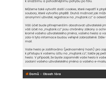
k snažšímu a pohodlnějšímu pohybu po fóru.
Můžeme také vytvořit další cookies, které nepatří k p
soubory, které vytvořilo phpBB. Druhá možnost jak m
anonymní uživatel, registrace na „mujtank.cz“ a odeslán
Váš účet bude přinejmenším obsahovat uživatelské jmé
váš účet na „mujtank.cz“ jsou chráněny zákony o ochra
kromě vašeho uživatelského jména, vašeho hesla a vaš
zda-li tyto informace budou veřejně zobrazitelné. D
mail.
Vaše heslo je zašifrováno (jednosměrný hash) pro zaji
k přístupu k vašemu účtu na „mujtank.cz“, takže jej pe
heslo. V případě, že byste zapomněli vaše heslo k va
zadaní vašeho uživatelského jména a vašeho e-mailu, 
Domů
Obsah fóra