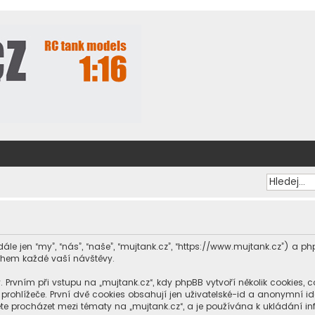
dále jen “my”, “nás”, “naše”, “mujtank.cz”, “https://www.mujtank.cz”) a
ěhem každé vaší návštěvy.
ním při vstupu na „mujtank.cz“, kdy phpBB vytvoří několik cookies, což
ohlížeče. První dvě cookies obsahují jen uživatelské-id a anonymní iden
te procházet mezi tématy na „mujtank.cz“, a je používána k ukládání info