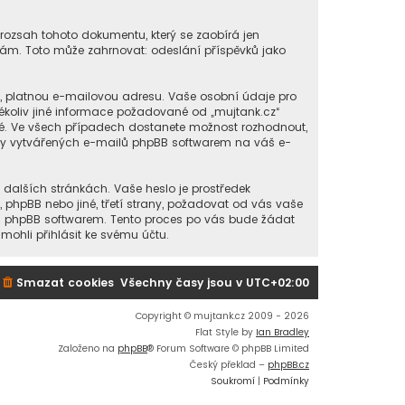
 rozsah tohoto dokumentu, který se zaobírá jen
ám. Toto může zahrnovat: odeslání příspěvků jako
í, platnou e-mailovou adresu. Vaše osobní údaje pro
kékoliv jiné informace požadované od „mujtank.cz“
né. Ve všech případech dostanete možnost rozhodnout,
cky vytvářených e-mailů phpBB softwarem na váš e-
 dalších stránkách. Vaše heslo je prostředek
, phpBB nebo jiné, třetí strany, požadovat od vás vaše
ou phpBB softwarem. Tento proces po vás bude žádat
ohli přihlásit ke svému účtu.
Smazat cookies
Všechny časy jsou v
UTC+02:00
Copyright © mujtank.cz 2009 - 2026
Flat Style by
Ian Bradley
Založeno na
phpBB
® Forum Software © phpBB Limited
Český překlad –
phpBB.cz
Soukromí
|
Podmínky