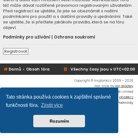
též může dávat rozšířené pravomoci registrovaným uživatelům.
Před registrací se ujistěte, že jste se obeznámili s našimi
podmínkami pro použití a s dalšími pravidly a ujednáními. Také
se ujistěte, že si přečtete jakákoliv pravidla, která se na fóru
objeví.
Podmínky pro užívání
|
Ochrana soukromí
Registrovat
Domů
Obsah fóra
Všechny časy jsou v
UTC+02:00
Copyright © mujtank.cz 2009 - 2026
Flat Style by
Ian Bradley
Založeno na
phpBB
® Forum Software © phpBB Limited
Tato stránka používá cookies k zajištění správné
Český překlad –
phpBB.cz
Soukromí
|
Podmínky
funkčnosti fóra.
Zjistit více
Rozumím