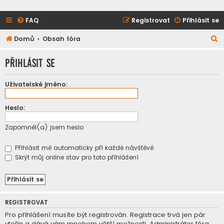
FAQ
Registrovat
Přihlásit se
H
Domů
Obsah fóra
l
Přihlásit se
e
d
Uživatelské jméno:
a
t
Heslo:
Zapomněl(a) jsem heslo
Přihlásit mě automaticky při každé návštěvě
Skrýt můj online stav pro toto přihlášení
REGISTROVAT
Pro přihlášení musíte být registrován. Registrace trvá jen pár
vteřin a dává vám mnohem větší možnosti. Administrátor fóra