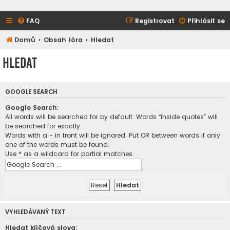
FAQ
Registrovat
Přihlásit se
Domů
Obsah fóra
Hledat
Hledat
GOOGLE SEARCH
Google Search:
All words will be searched for by default. Words “inside quotes” will
be searched for exactly.
Words with a - in front will be ignored. Put OR between words if only
one of the words must be found.
Use * as a wildcard for partial matches.
VYHLEDÁVANÝ TEXT
Hledat klíčová slova: