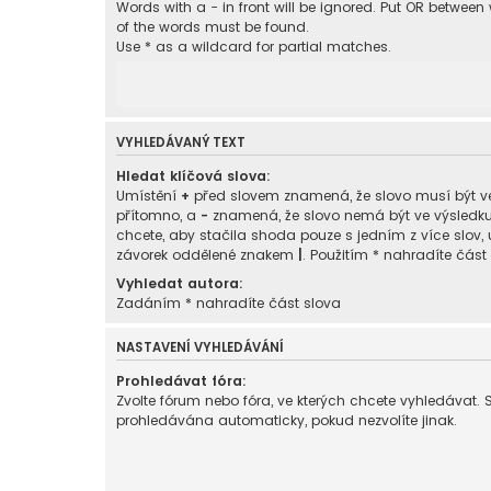
Words with a - in front will be ignored. Put OR between
of the words must be found.
Use * as a wildcard for partial matches.
VYHLEDÁVANÝ TEXT
Hledat klíčová slova:
Umístění
+
před slovem znamená, že slovo musí být v
přítomno, a
-
znamená, že slovo nemá být ve výsledk
chcete, aby stačila shoda pouze s jedním z více slov, 
závorek oddělené znakem
|
. Použitím * nahradíte část
Vyhledat autora:
Zadáním * nahradíte část slova
NASTAVENÍ VYHLEDÁVÁNÍ
Prohledávat fóra:
Zvolte fórum nebo fóra, ve kterých chcete vyhledávat. 
prohledávána automaticky, pokud nezvolíte jinak.