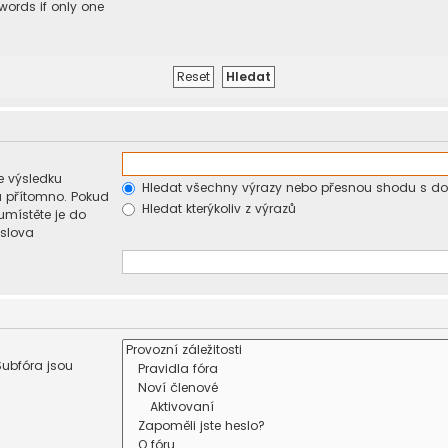
 words if only one
e výsledku
Hledat všechny výrazy nebo přesnou shodu s d
u přítomno. Pokud
Hledat kterýkoliv z výrazů
umístěte je do
 slova
Subfóra jsou