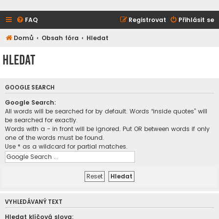
FAQ
Registrovat
Přihlásit se
Domů
Obsah fóra
Hledat
Hledat
GOOGLE SEARCH
Google Search:
All words will be searched for by default. Words “inside quotes” will
be searched for exactly.
Words with a - in front will be ignored. Put OR between words if only
one of the words must be found.
Use * as a wildcard for partial matches.
VYHLEDÁVANÝ TEXT
Hledat klíčová slova: