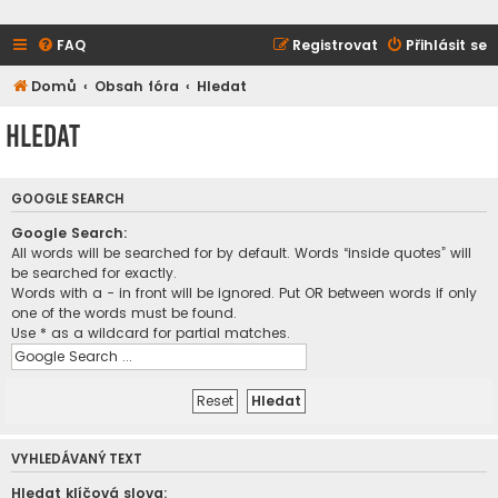
FAQ
Registrovat
Přihlásit se
Domů
Obsah fóra
Hledat
Hledat
GOOGLE SEARCH
Google Search:
All words will be searched for by default. Words “inside quotes” will
be searched for exactly.
Words with a - in front will be ignored. Put OR between words if only
one of the words must be found.
Use * as a wildcard for partial matches.
VYHLEDÁVANÝ TEXT
Hledat klíčová slova: