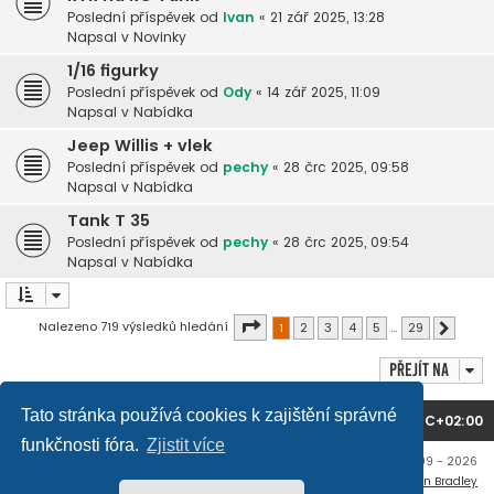
Poslední příspěvek od
Ivan
«
21 zář 2025, 13:28
Napsal v
Novinky
1/16 figurky
Poslední příspěvek od
Ody
«
14 zář 2025, 11:09
Napsal v
Nabídka
Jeep Willis + vlek
Poslední příspěvek od
pechy
«
28 črc 2025, 09:58
Napsal v
Nabídka
Tank T 35
Poslední příspěvek od
pechy
«
28 črc 2025, 09:54
Napsal v
Nabídka
Stránka
1
z
29
Nalezeno 719 výsledků hledání
1
2
3
4
5
…
29
Další
Přejít na
Tato stránka používá cookies k zajištění správné
Domů
Obsah fóra
Všechny časy jsou v
UTC+02:00
funkčnosti fóra.
Zjistit více
Copyright © mujtank.cz 2009 - 2026
Flat Style by
Ian Bradley