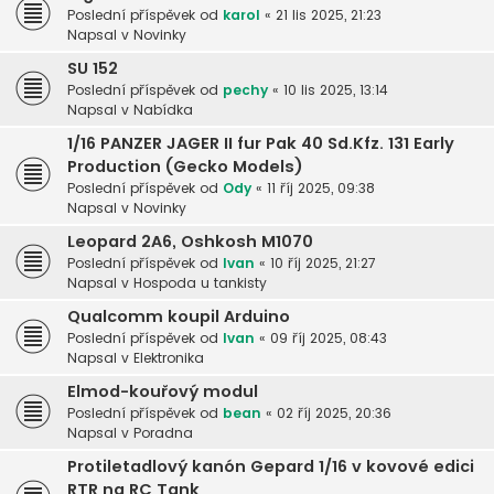
Poslední příspěvek od
karol
«
21 lis 2025, 21:23
Napsal v
Novinky
SU 152
Poslední příspěvek od
pechy
«
10 lis 2025, 13:14
Napsal v
Nabídka
1/16 PANZER JAGER II fur Pak 40 Sd.Kfz. 131 Early
Production (Gecko Models)
Poslední příspěvek od
Ody
«
11 říj 2025, 09:38
Napsal v
Novinky
Leopard 2A6, Oshkosh M1070
Poslední příspěvek od
Ivan
«
10 říj 2025, 21:27
Napsal v
Hospoda u tankisty
Qualcomm koupil Arduino
Poslední příspěvek od
Ivan
«
09 říj 2025, 08:43
Napsal v
Elektronika
Elmod-kouřový modul
Poslední příspěvek od
bean
«
02 říj 2025, 20:36
Napsal v
Poradna
Protiletadlový kanón Gepard 1/16 v kovové edici
RTR na RC Tank