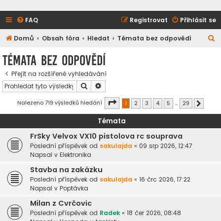
FAQ
Registrovat
Přihlásit se
H
Domů
Obsah fóra
Hledat
Témata bez odpovědí
l
Témata bez odpovědí
e
Přejít na rozšířené vyhledávání
d
Hledat
Pokročilé hledání
a
t
Stránka
1
z
29
Nalezeno 719 výsledků hledání
1
2
3
4
5
…
29
Další
Témata
FrSky Velvox VX10 pistolova rc souprava
Poslední příspěvek od
sakulajda
«
09 srp 2026, 12:47
Napsal v
Elektronika
Stavba na zakázku
Poslední příspěvek od
sakulajda
«
16 črc 2026, 17:22
Napsal v
Poptávka
Milan z Cvrčovic
Poslední příspěvek od
Radek
«
18 čer 2026, 08:48