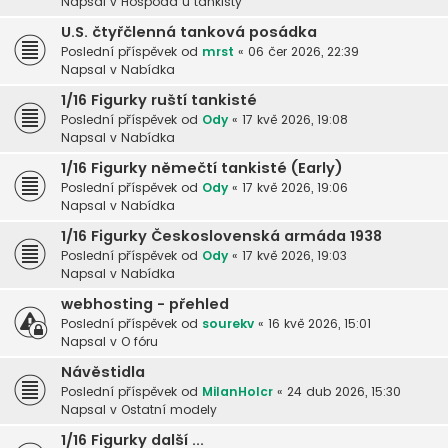
Napsal v
Hospoda u tankisty
U.S. čtyřčlenná tanková posádka
Poslední příspěvek od
mrst
«
06 čer 2026, 22:39
Napsal v
Nabídka
1/16 Figurky ruští tankisté
Poslední příspěvek od
Ody
«
17 kvě 2026, 19:08
Napsal v
Nabídka
1/16 Figurky němečtí tankisté (Early)
Poslední příspěvek od
Ody
«
17 kvě 2026, 19:06
Napsal v
Nabídka
1/16 Figurky Československá armáda 1938
Poslední příspěvek od
Ody
«
17 kvě 2026, 19:03
Napsal v
Nabídka
webhosting - přehled
Poslední příspěvek od
sourekv
«
16 kvě 2026, 15:01
Napsal v
O fóru
Návěstidla
Poslední příspěvek od
MilanHolcr
«
24 dub 2026, 15:30
Napsal v
Ostatní modely
1/16 Figurky další ...