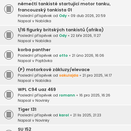
němečtí tankisté startující motor tanku,
francouzský tankista 01
Poslední příspěvek od
Ody
«
09 dub 2026, 20:59
Napsal v
Nabídka
1/16 figurky britských tankistů (afrika)
Poslední příspěvek od
Ody
«
22 bře 2026, 11:27
Napsal v
Nabídka
korba panther
Poslední příspěvek od
otto
«
21 úno 2026, 16:06
Napsal v
Poptávka
(P) motorkové zákluzy/elevace
Poslední příspěvek od
sakulajda
«
21 pro 2025, 14:17
Napsal v
Nabídka
WPL C94 uaz 469
Poslední příspěvek od
romann
«
16 pro 2025, 16:26
Napsal v
Novinky
Tiger 131
Poslední příspěvek od
karol
«
21 lis 2025, 21:23
Napsal v
Novinky
SU 152