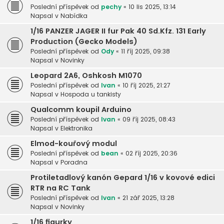
Poslední příspěvek od
pechy
«
10 lis 2025, 13:14
Napsal v
Nabídka
1/16 PANZER JAGER II fur Pak 40 Sd.Kfz. 131 Early
Production (Gecko Models)
Poslední příspěvek od
Ody
«
11 říj 2025, 09:38
Napsal v
Novinky
Leopard 2A6, Oshkosh M1070
Poslední příspěvek od
Ivan
«
10 říj 2025, 21:27
Napsal v
Hospoda u tankisty
Qualcomm koupil Arduino
Poslední příspěvek od
Ivan
«
09 říj 2025, 08:43
Napsal v
Elektronika
Elmod-kouřový modul
Poslední příspěvek od
bean
«
02 říj 2025, 20:36
Napsal v
Poradna
Protiletadlový kanón Gepard 1/16 v kovové edici
RTR na RC Tank
Poslední příspěvek od
Ivan
«
21 zář 2025, 13:28
Napsal v
Novinky
1/16 figurky