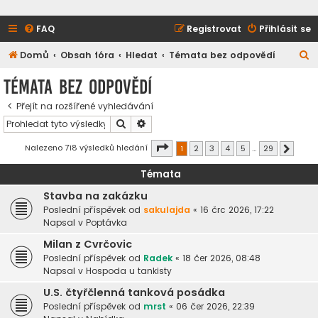
FAQ
Registrovat
Přihlásit se
H
Domů
Obsah fóra
Hledat
Témata bez odpovědí
l
Témata bez odpovědí
e
Přejít na rozšířené vyhledávání
d
Hledat
Pokročilé hledání
a
t
Stránka
1
z
29
Nalezeno 718 výsledků hledání
1
2
3
4
5
…
29
Další
Témata
Stavba na zakázku
Poslední příspěvek od
sakulajda
«
16 črc 2026, 17:22
Napsal v
Poptávka
Milan z Cvrčovic
Poslední příspěvek od
Radek
«
18 čer 2026, 08:48
Napsal v
Hospoda u tankisty
U.S. čtyřčlenná tanková posádka
Poslední příspěvek od
mrst
«
06 čer 2026, 22:39