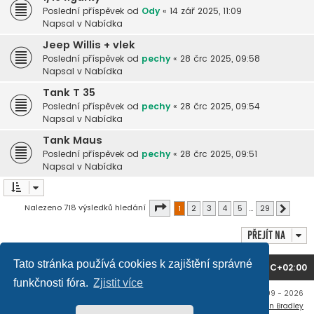
Poslední příspěvek od
Ody
«
14 zář 2025, 11:09
Napsal v
Nabídka
Jeep Willis + vlek
Poslední příspěvek od
pechy
«
28 črc 2025, 09:58
Napsal v
Nabídka
Tank T 35
Poslední příspěvek od
pechy
«
28 črc 2025, 09:54
Napsal v
Nabídka
Tank Maus
Poslední příspěvek od
pechy
«
28 črc 2025, 09:51
Napsal v
Nabídka
Stránka
1
z
29
Nalezeno 718 výsledků hledání
1
2
3
4
5
…
29
Další
Přejít na
Tato stránka používá cookies k zajištění správné
Domů
Obsah fóra
Všechny časy jsou v
UTC+02:00
funkčnosti fóra.
Zjistit více
Copyright © mujtank.cz 2009 - 2026
Flat Style by
Ian Bradley