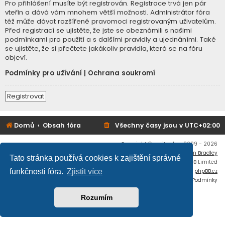
Pro přihlášení musíte být registrován. Registrace trvá jen pár
vteřin a dává vám mnohem větší možnosti. Administrátor fóra
též může dávat rozšířené pravomoci registrovaným uživatelům.
Před registrací se ujistěte, že jste se obeznámili s našimi
podmínkami pro použití a s dalšími pravidly a ujednáními. Také
se ujistěte, že si přečtete jakákoliv pravidla, která se na fóru
objeví.
Podmínky pro užívání
|
Ochrana soukromí
Registrovat
Domů
Obsah fóra
Všechny časy jsou v
UTC+02:00
Copyright © mujtank.cz 2009 - 2026
Flat Style by
Ian Bradley
Tato stránka používá cookies k zajištění správné
Založeno na
phpBB
® Forum Software © phpBB Limited
Český překlad –
phpBB.cz
funkčnosti fóra.
Zjistit více
Soukromí
|
Podmínky
Rozumím