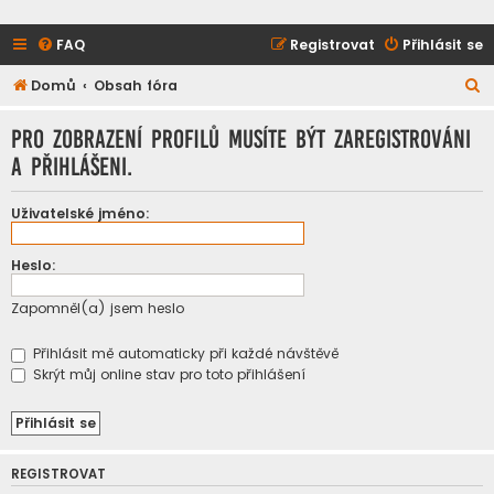
FAQ
Registrovat
Přihlásit se
H
Domů
Obsah fóra
l
Pro zobrazení profilů musíte být zaregistrováni
e
a přihlášeni.
d
a
Uživatelské jméno:
t
Heslo:
Zapomněl(a) jsem heslo
Přihlásit mě automaticky při každé návštěvě
Skrýt můj online stav pro toto přihlášení
REGISTROVAT