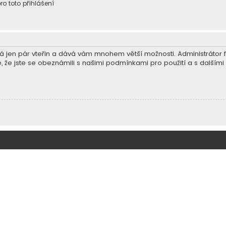
ro toto přihlášení
trvá jen pár vteřin a dává vám mnohem větší možnosti. Administráto
e, že jste se obeznámili s našimi podmínkami pro použití a s dalšími p