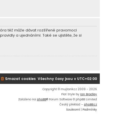
r fóra též může dávat rozšířené pravomoci
ravidly a ujednáními. Také se ujistěte, že si
Smazat cookies
Všechny časy jsou v
UTC+02:00
Copyright © mujtank.cz 2009 - 2026
Flat Style by
Ian Bradley
Založeno na
phpBB
® Forum Software © phpBB Limited
Český překlad –
phpBB.cz
Soukromí
|
Podmínky