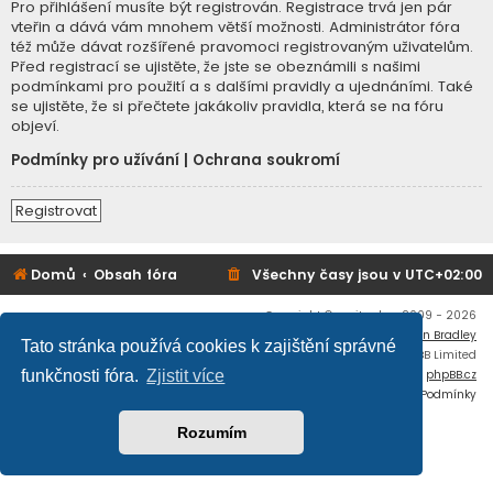
Pro přihlášení musíte být registrován. Registrace trvá jen pár
vteřin a dává vám mnohem větší možnosti. Administrátor fóra
též může dávat rozšířené pravomoci registrovaným uživatelům.
Před registrací se ujistěte, že jste se obeznámili s našimi
podmínkami pro použití a s dalšími pravidly a ujednáními. Také
se ujistěte, že si přečtete jakákoliv pravidla, která se na fóru
objeví.
Podmínky pro užívání
|
Ochrana soukromí
Registrovat
Domů
Obsah fóra
Všechny časy jsou v
UTC+02:00
Copyright © mujtank.cz 2009 - 2026
Flat Style by
Ian Bradley
Tato stránka používá cookies k zajištění správné
Založeno na
phpBB
® Forum Software © phpBB Limited
Český překlad –
phpBB.cz
funkčnosti fóra.
Zjistit více
Soukromí
|
Podmínky
Rozumím