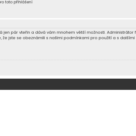
ro toto přihlášení
trvá jen pár vteřin a dává vám mnohem větší možnosti. Administráto
e, že jste se obeznámili s našimi podmínkami pro použití a s dalšími p