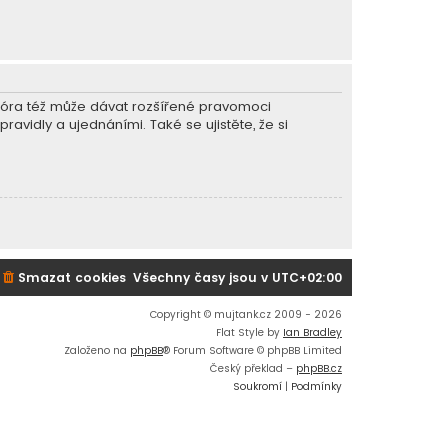
r fóra též může dávat rozšířené pravomoci
ravidly a ujednáními. Také se ujistěte, že si
Smazat cookies
Všechny časy jsou v
UTC+02:00
Copyright © mujtank.cz 2009 - 2026
Flat Style by
Ian Bradley
Založeno na
phpBB
® Forum Software © phpBB Limited
Český překlad –
phpBB.cz
Soukromí
|
Podmínky