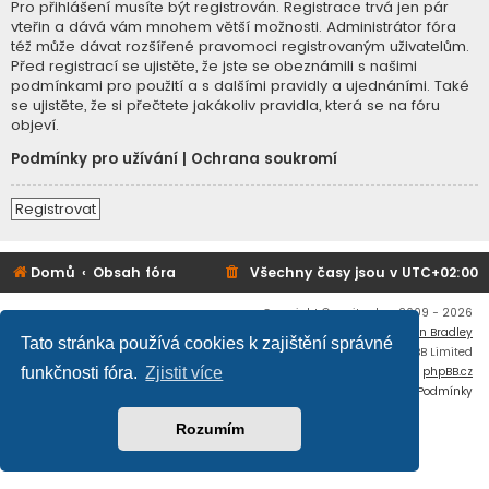
Pro přihlášení musíte být registrován. Registrace trvá jen pár
vteřin a dává vám mnohem větší možnosti. Administrátor fóra
též může dávat rozšířené pravomoci registrovaným uživatelům.
Před registrací se ujistěte, že jste se obeznámili s našimi
podmínkami pro použití a s dalšími pravidly a ujednáními. Také
se ujistěte, že si přečtete jakákoliv pravidla, která se na fóru
objeví.
Podmínky pro užívání
|
Ochrana soukromí
Registrovat
Domů
Obsah fóra
Všechny časy jsou v
UTC+02:00
Copyright © mujtank.cz 2009 - 2026
Flat Style by
Ian Bradley
Tato stránka používá cookies k zajištění správné
Založeno na
phpBB
® Forum Software © phpBB Limited
Český překlad –
phpBB.cz
funkčnosti fóra.
Zjistit více
Soukromí
|
Podmínky
Rozumím