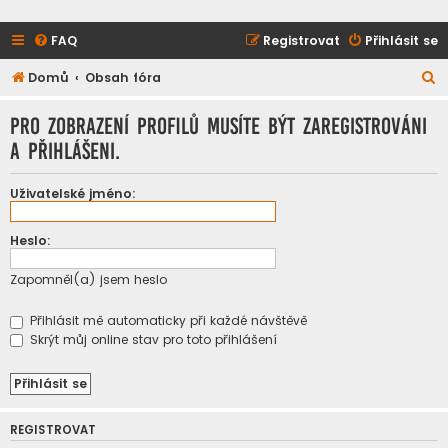
FAQ
Registrovat
Přihlásit se
H
Domů
Obsah fóra
l
Pro zobrazení profilů musíte být zaregistrováni
e
a přihlášeni.
d
a
Uživatelské jméno:
t
Heslo:
Zapomněl(a) jsem heslo
Přihlásit mě automaticky při každé návštěvě
Skrýt můj online stav pro toto přihlášení
REGISTROVAT