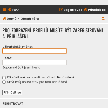
FAQ
Registrovat
Přihlásit se
H
Domů
Obsah fóra
l
Pro zobrazení profilů musíte být zaregistrováni
e
a přihlášeni.
d
a
Uživatelské jméno:
t
Heslo:
Zapomněl(a) jsem heslo
Přihlásit mě automaticky při každé návštěvě
Skrýt můj online stav pro toto přihlášení
REGISTROVAT