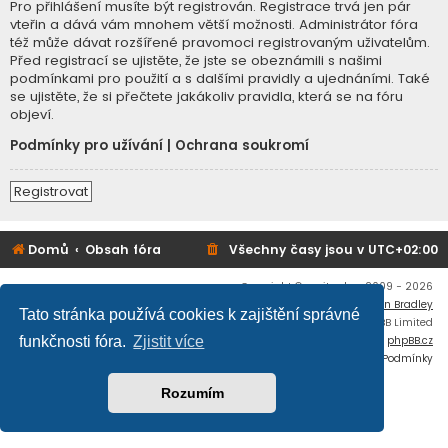
Pro přihlášení musíte být registrován. Registrace trvá jen pár
vteřin a dává vám mnohem větší možnosti. Administrátor fóra
též může dávat rozšířené pravomoci registrovaným uživatelům.
Před registrací se ujistěte, že jste se obeznámili s našimi
podmínkami pro použití a s dalšími pravidly a ujednáními. Také
se ujistěte, že si přečtete jakákoliv pravidla, která se na fóru
objeví.
Podmínky pro užívání
|
Ochrana soukromí
Registrovat
Domů
Obsah fóra
Všechny časy jsou v
UTC+02:00
Copyright © mujtank.cz 2009 - 2026
Flat Style by
Ian Bradley
Tato stránka používá cookies k zajištění správné
Založeno na
phpBB
® Forum Software © phpBB Limited
Český překlad –
phpBB.cz
funkčnosti fóra.
Zjistit více
Soukromí
|
Podmínky
Rozumím