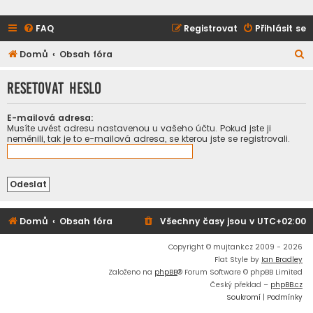
FAQ
Registrovat
Přihlásit se
H
Domů
Obsah fóra
l
Resetovat heslo
e
d
E-mailová adresa:
a
Musíte uvést adresu nastavenou u vašeho účtu. Pokud jste ji
neměnili, tak je to e-mailová adresa, se kterou jste se registrovali.
t
Domů
Obsah fóra
Všechny časy jsou v
UTC+02:00
Copyright © mujtank.cz 2009 - 2026
Flat Style by
Ian Bradley
Založeno na
phpBB
® Forum Software © phpBB Limited
Český překlad –
phpBB.cz
Soukromí
|
Podmínky