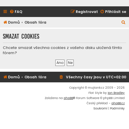
FAQ
Registrovat
Přihlásit se
H
Domů
Obsah fóra
l
Smazat cookies
e
d
Chcete smazat všechna cookies z vašeho disku uložená tímto
a
fórem?
t
Domů
Obsah fóra
Všechny časy jsou v
UTC+02:00
Copyright © mujtank.cz 2009 - 2026
Flat Style by
Ian Bradley
Založeno na
phpBB
® Forum Software © phpBB Limited
Český překlad –
phpBB.cz
Soukromí
|
Podmínky